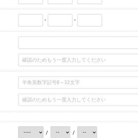
-
-
/
/