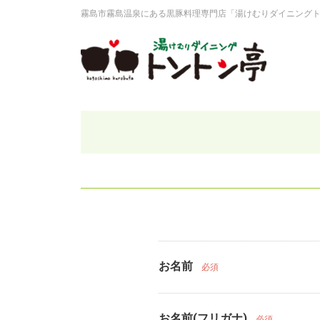
霧島市霧島温泉にある黒豚料理専門店「湯けむりダイニング
お名前
必須
お名前(フリガナ)
必須